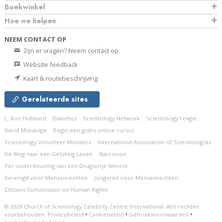
Boekwinkel
Hoe we helpen
NEEM CONTACT OP
Zijn er vragen? Neem contact op
Website feedback
Kaart & routebeschrijving
Gerelateerde sites
L. Ron Hubbard
Dianetics
Scientology Network
Scientology religie
David Miscavige
Begin een gratis online cursus
Scientology Volunteer Ministers
International Association of Scientologists
De Weg naar een Gelukkig Leven
Narconon
Ter ondersteuning van een Drugsvrije Wereld
Verenigd voor Mensenrechten
Jongeren voor Mensenrechten
Citizens Commission on Human Rights
© 2026
Church of Scientology Celebrity Centre International.
Alle rechten
voorbehouden.
Privacybeleid
•
Cookiebeleid
•
Gebruiksvoorwaarden
•