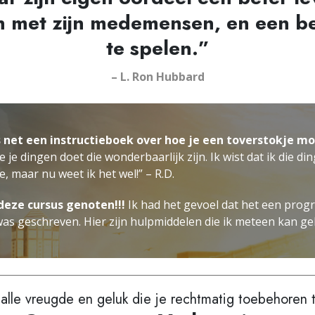
 met zijn medemensen, en een be
te spelen.”
– L. Ron Hubbard
 net een instructieboek over hoe je een toverstokje m
je dingen doet die wonderbaarlijk zijn. Ik wist dat ik die di
oe,
maar nu weet ik het wel!
” – R.D.
 deze cursus genoten!!!
Ik had het gevoel dat het een pro
was geschreven. Hier zijn hulpmiddelen die ik meteen kan geb
 alle vreugde en geluk die je rechtmatig toebehoren 