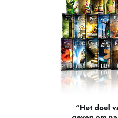
“Het doel v
geven om naa