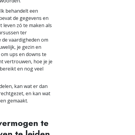
twoorden.
 Elk behandelt een
k bevat de gegevens en
t leven zó te maken als
ursussen ter
e de vaardigheden om
uwelijk, je gezin en
w om ups en downs te
t vertrouwen, hoe je je
 bereikt en nog veel
delen, kan wat er dan
 rechtgezet, en kan wat
rden gemaakt.
 vermogen te
en te leiden,