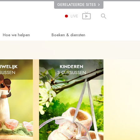
GERELATEERDE SITES
LIVE
Hoe we helpen
Boeken & diensten
De Weg naar een Gelukkig Leven
Beginnersboeken
Applied Scholastics
Luisterboeken
UWELIJK
KINDEREN
SUSSEN
3 CURSUSSEN
Criminon
Introductielezingen
Narconon
Introductiefilms
De Feiten over Drugs
Diensten voor beginners
United for Human Rights
Citizens Commission on Human Rights
Scientology Volunteer Ministers