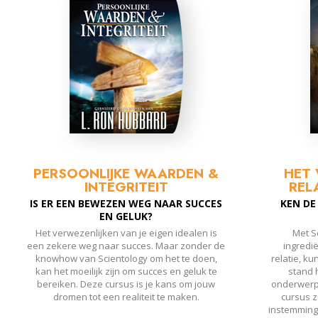
PERSOONLIJKE WAARDEN &
HET 
INTEGRITEIT
REL
IS ER EEN BEWEZEN WEG NAAR SUCCES
KEN DE
EN GELUK?
Het verwezenlijken van je eigen idealen is
Met Sc
een zekere weg naar succes. Maar zonder de
ingredi
knowhow van Scientology om het te doen,
relatie, ku
kan het moeilijk zijn om succes en geluk te
stand 
bereiken. Deze cursus is je kans om jouw
onderwerp 
dromen tot een realiteit te maken.
cursus z
instemming