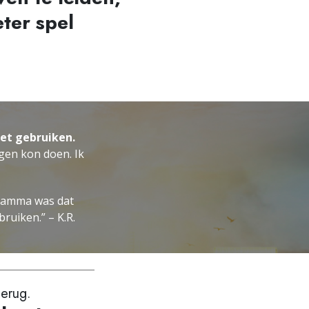
ter spel
oet gebruiken.
ngen kon doen. Ik
gramma was dat
ruiken.” – K.R.
terug.