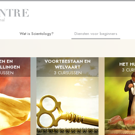
nal
Wat is Scientology?
Diensten voor beginners
Overtuigingen & Praktijken
Hubbard Dianetics Seminar
EN EN
De Credo’s en Codes van Scientology
VOORTBESTAAN EN
Persoonlijke Efficiëntie Cursus
HET H
LLINGEN
WELVAART
3 CUR
SUSSEN
3 CURSUSSEN
Wat scientologen zeggen over
Levensverbetering
Scientology
Succes door Communicatie
Maak kennis met een scientoloog
Binnen in een Kerk
De Grondbeginselen van Scientology
Een Inleiding tot Dianetics