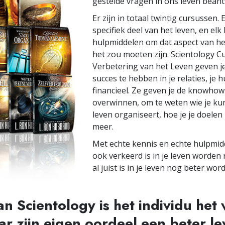
gestelde vragen in ons leven bean
Er zijn in totaal twintig cursussen.
specifiek deel van het leven, en el
hulpmiddelen om dat aspect van he
het zou moeten zijn. Scientology C
Verbetering van het Leven geven j
succes te hebben in je relaties, je h
financieel. Ze geven je de knowho
overwinnen, om te weten wie je kun
leven organiseert, hoe je je doelen
meer.
Met echte kennis en echte hulpmid
ook verkeerd is in je leven worden
al juist is in je leven nog beter wo
an Scientology is het individu het
r zijn eigen oordeel een beter lev