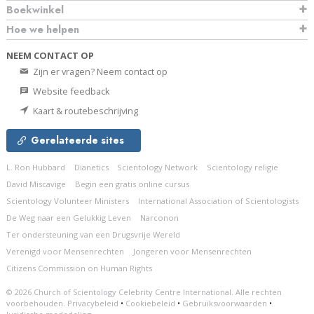
Boekwinkel
Hoe we helpen
NEEM CONTACT OP
Zijn er vragen? Neem contact op
Website feedback
Kaart & routebeschrijving
Gerelateerde sites
L. Ron Hubbard
Dianetics
Scientology Network
Scientology religie
David Miscavige
Begin een gratis online cursus
Scientology Volunteer Ministers
International Association of Scientologists
De Weg naar een Gelukkig Leven
Narconon
Ter ondersteuning van een Drugsvrije Wereld
Verenigd voor Mensenrechten
Jongeren voor Mensenrechten
Citizens Commission on Human Rights
© 2026
Church of Scientology Celebrity Centre International.
Alle rechten
voorbehouden.
Privacybeleid
•
Cookiebeleid
•
Gebruiksvoorwaarden
•