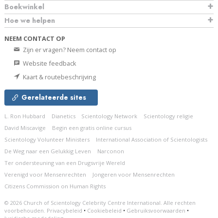
Boekwinkel
Hoe we helpen
NEEM CONTACT OP
Zijn er vragen? Neem contact op
Website feedback
Kaart & routebeschrijving
Gerelateerde sites
L. Ron Hubbard
Dianetics
Scientology Network
Scientology religie
David Miscavige
Begin een gratis online cursus
Scientology Volunteer Ministers
International Association of Scientologists
De Weg naar een Gelukkig Leven
Narconon
Ter ondersteuning van een Drugsvrije Wereld
Verenigd voor Mensenrechten
Jongeren voor Mensenrechten
Citizens Commission on Human Rights
© 2026
Church of Scientology Celebrity Centre International.
Alle rechten
voorbehouden.
Privacybeleid
•
Cookiebeleid
•
Gebruiksvoorwaarden
•