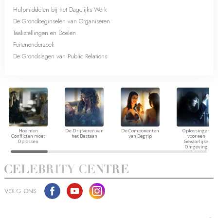
Hulpmiddelen bij het Dagelijks Werk
De Grondbeginselen van Organiseren
Taakstellingen en Doelen
Feitenonderzoek
De Grondslagen van Public Relations
Hoe men
De Drijfveren van
De Componenten
Oplossingen
Conflicten moet
het Bestaan
van Begrip
voor een
Oplossen
Gevaarlijke
Omgeving
VOLG ONS