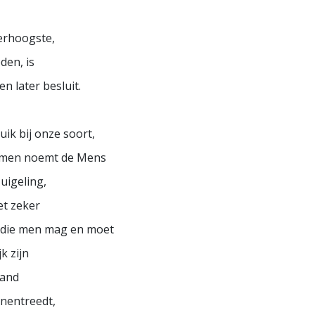
erhoogste,
den, is
ren later besluit.
ruik bij onze soort,
e men noemt de Mens
zuigeling,
et zeker
n die men mag en moet
k zijn
land
nnentreedt,