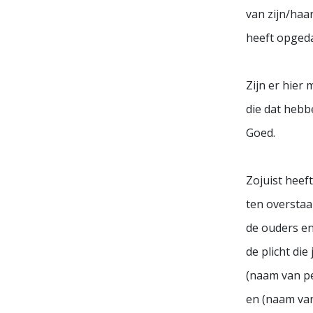
van zijn/haa
heeft opged
Zijn er hier
die dat hebb
Goed.
Zojuist heef
ten overstaan
de ouders e
de plicht die j
(naam van p
en (naam va