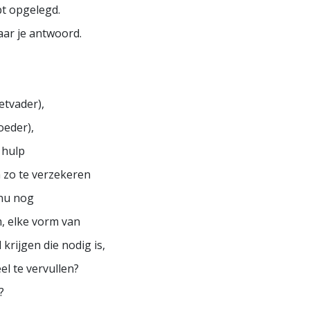
ebt opgelegd.
aar je antwoord.
eetvader),
oeder),
e hulp
 zo te verzekeren
 nu nog
, elke vorm van
 krijgen die nodig is,
el te vervullen?
?