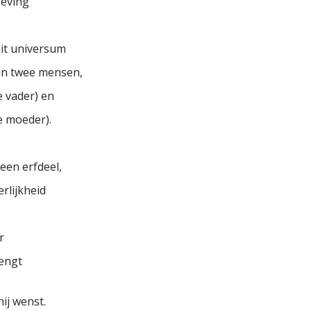
eving
Liefde en Haat –
Wat is Grootheid?
it universum
van twee mensen,
 vader) en
e moeder).
een erfdeel,
erlijkheid
r
engt
ij wenst.