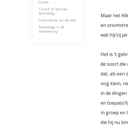
Center
Church of Spiritual
Technology
Maar het All
Financiering van de kerk
en onomstre
Scientology in de
Samenleving
wat hij/zij ja
Het is ’t geb
de soort di
dat, als een 
nog klein, ni
in de dinge
en toepass’lij
in groep en 
die hij nu bi