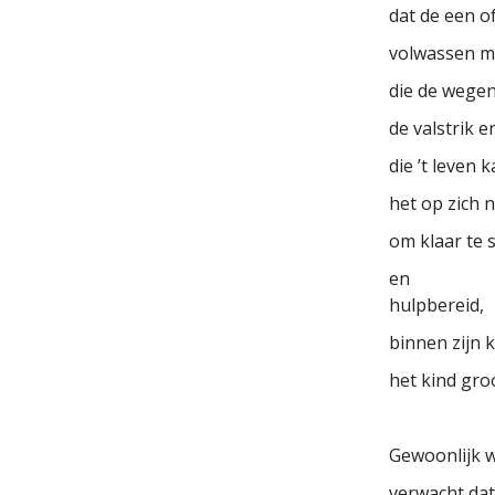
dat de een o
volwassen 
die de wegen
de valstrik e
die ’t leven 
het op zich 
om klaar te 
en
hulpbereid,
binnen zijn
het kind gro
Gewoonlijk w
verwacht dat 