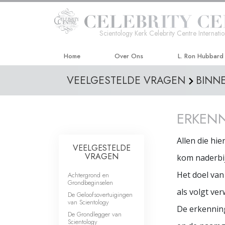
Scientology Kerk Celebrity Centre Internatio
Home
Over Ons
L. Ron Hubbard
VEELGESTELDE VRAGEN
BINN
ERKEN
Allen die hie
VEELGESTELDE
VRAGEN
kom naderbij
Het doel va
Achtergrond en
Grondbeginselen
als volgt ve
De Geloofsovertuigingen
van Scientology
De erkennin
De Grondlegger van
Scientology