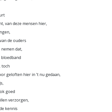
urt
cht, van deze mensen hier,
ingen,
 van de ouders
e nemen dat,
 bloedband
, toch
r geloften hier in ’t nu gedaan,
js,
ook goed
ullen verzorgen,
j de kennis