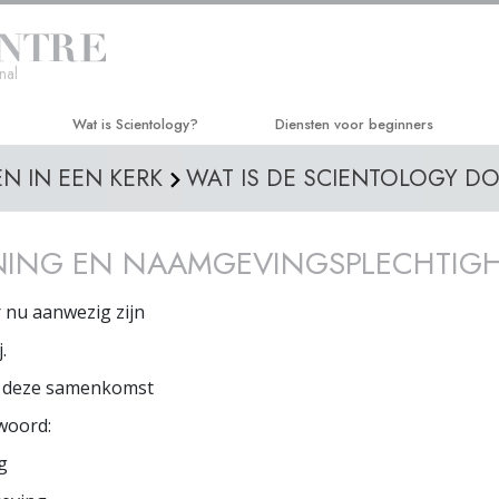
nal
Wat is Scientology?
Diensten voor beginners
EN IN EEN KERK
WAT IS DE SCIENTOLOGY D
Overtuigingen & Praktijken
Hubbard Dianetics Seminar
De Credo’s en Codes van Scientology
Persoonlijke Efficiëntie Cursus
NING EN NAAMGEVINGSPLECHTIGH
Wat scientologen zeggen over
Levensverbetering
Scientology
r nu aanwezig zijn
Succes door Communicatie
Maak kennis met een scientoloog
.
Binnen in een Kerk
n deze samenkomst
De Grondbeginselen van Scientology
rwoord:
g
Een Inleiding tot Dianetics