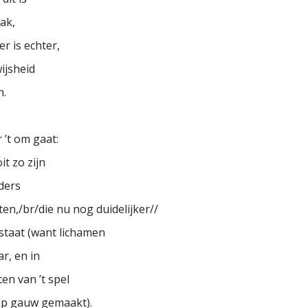
ak,
er is echter,
ijsheid
n.
r ’t om gaat:
t zo zijn
ders
ten,/br/die nu nog duidelijker//
staat (want lichamen
r, en in
ten van ’t spel
ap gauw gemaakt).