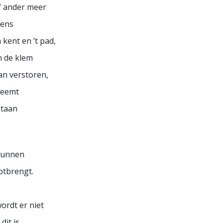
f ander meer
mens
 kent en ’t pad,
n de klem
kan verstoren,
neemt
staan
 kunnen
otbrengt.
ordt er niet
dit is