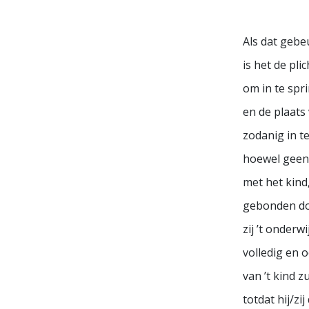
Als dat gebe
is het de pli
om in te spr
en de plaats
zodanig in t
hoewel geen
met het kind
gebonden doo
zij ’t onderwi
volledig en 
van ’t kind z
totdat hij/zi