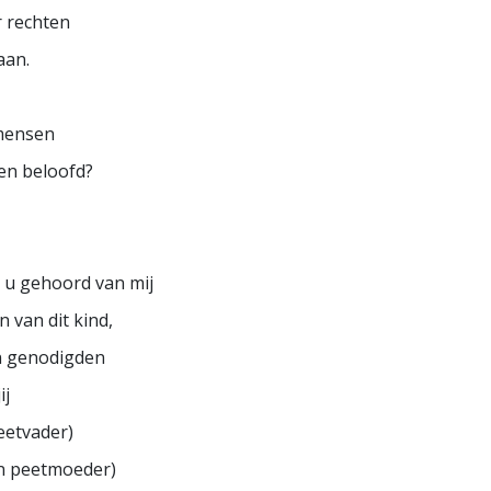
r rechten
aan.
 mensen
en beloofd?
t u gehoord van mij
 van dit kind,
n genodigden
ij
eetvader)
n peetmoeder)