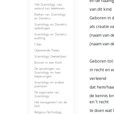
en de naamg
Wat Scientology voor
iemand kan betekenen
van dit kind.
Boeken van Scientology
Geboren in d
en Dianetics
Scientology en Dianetics
als creatie 
opleidingen
Scientology en Dianetics
(naam van de
auditing
(naam van d
Clear
Opererende Thetan
Scientology Geestelijken
Geboren tot 
Binnen in een Kerk
De opvattingen van
in recht en e
Scientology en haar
toepassingen
verleend
Scientology en andere
praktijken
dat hem/haa
De organisatie van
de kennis br
Scientology
en ’t recht
Het management van de
kerk
te doen wat h
Religious Technology