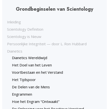
Grondbeginselen van Scientology
Inleiding
Scientology Definition
Scientology is Nieuw
Persoonlijke Integriteit — door L. Ron Hubbard
Dianetics
Dianetics Wereldwijd
Het Doel van het Leven
Voortbestaan en het Verstand
Het Tijdspoor
De Delen van de Mens
Engrammen
Hoe het Engram “Ontwaakt”
De Oplossing voor het Reactieve Verstand