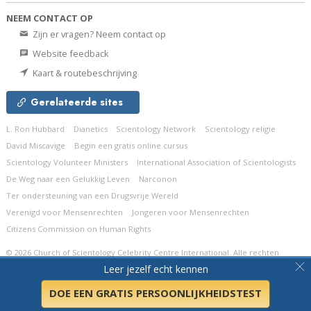
NEEM CONTACT OP
Zijn er vragen? Neem contact op
Website feedback
Kaart & routebeschrijving
Gerelateerde sites
L. Ron Hubbard
Dianetics
Scientology Network
Scientology religie
David Miscavige
Begin een gratis online cursus
Scientology Volunteer Ministers
International Association of Scientologists
De Weg naar een Gelukkig Leven
Narconon
Ter ondersteuning van een Drugsvrije Wereld
Verenigd voor Mensenrechten
Jongeren voor Mensenrechten
Citizens Commission on Human Rights
© 2026
Church of Scientology Celebrity Centre International.
Alle rechten
voorbehouden.
Privacybeleid
•
Cookiebeleid
•
Gebruiksvoorwaarden
•
Leer jezelf echt kennen
Juridische mededeling
DOE EEN GRATIS PERSOONLIJKHEIDSTEST