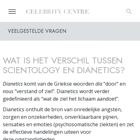
VEELGESTELDE VRAGEN
WAT IS HET VERSCHIL TUSSEN
SCIENTOLOGY EN DIANETICS?
Dianetics
komt van de Griekse woorden
dia
“door” en
nous
“verstand of
ziel”. Dianetics wordt verder
gedefinieerd als “wat de ziel het lichaam aandoet”.
Dianetics onthult de bron van onredelijke angsten,
zorgen en onzekerheden, onverklaarbare pijnen,
sensaties en emoties (psychosomatische ziekten) en zet
de effectieve handelingen uiteen voor
deze omstandigheden.